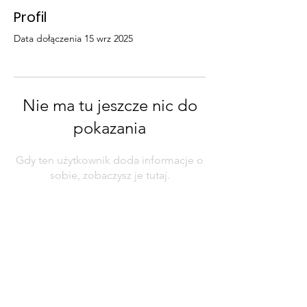
Profil
Data dołączenia 15 wrz 2025
Nie ma tu jeszcze nic do
pokazania
Gdy ten użytkownik doda informacje o
sobie, zobaczysz je tutaj.
Contact Us
Physical Address: 28 Court Street,
Westfield, MA 01086
Mailing Address: PO Box 651
Westfield, MA 01086