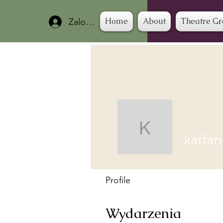
Home
About
Theatre G
Zaloguj się
karfan2
karfan
Profile
Wydarzenia