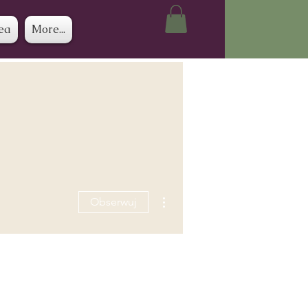
ea
More...
Więcej działań
Obserwuj