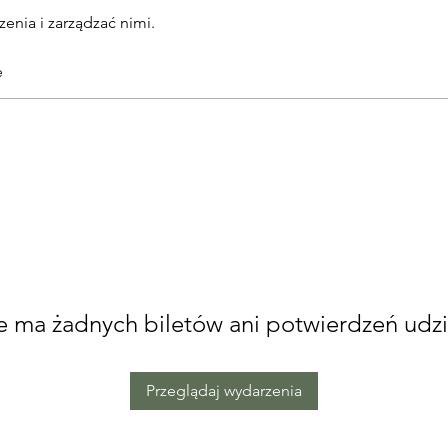
enia i zarządzać nimi.
e
e ma żadnych biletów ani potwierdzeń udzi
Przeglądaj wydarzenia