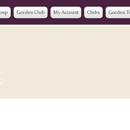
roup
Garden Club
My Account
Clubs
Garden T
2