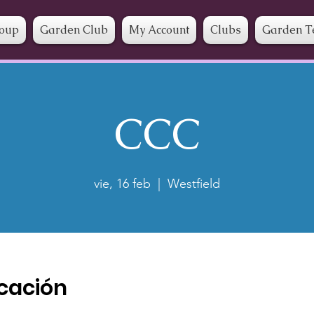
roup
Garden Club
My Account
Clubs
Garden T
CCC
vie, 16 feb
  |  
Westfield
icación