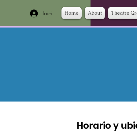
Home
About
Theatre G
Iniciar sesión
Horario y ub