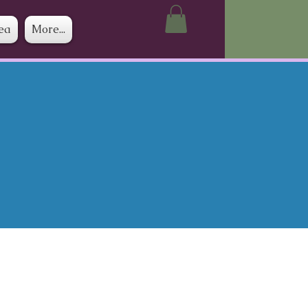
ea
More...