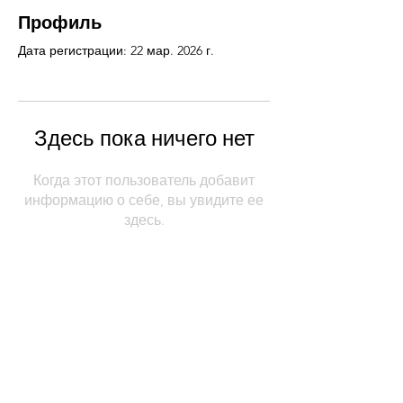
Профиль
Дата регистрации: 22 мар. 2026 г.
Здесь пока ничего нет
Когда этот пользователь добавит
информацию о себе, вы увидите ее
здесь.
Contact Us
Physical Address: 28 Court Street,
Westfield, MA 01086
Mailing Address: PO Box 651
Westfield, MA 01086
Email:
wwc28court@gmail.com