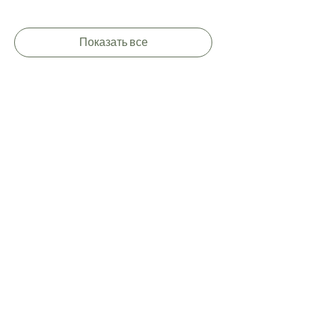
Показать все
Доступны еще элементы (2)
Contact Us
Physical Address: 28 Court Street,
Westfield, MA 01086
Mailing Address: PO Box 651
Westfield, MA 01086
Email:
wwc28court@gmail.com